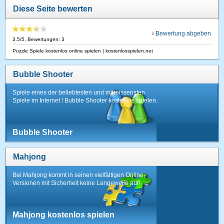
Diese Seite bewerten
›
Bewertung abgeben
3.5
/
5
, Bewertungen:
3
Puzzle Spiele kostenlos online spielen | kostenlosspielen.net
Bubble Shooter
Spiele eines der beliebtesten und mitreissensten
Spiele im Internet ! Bubble Shooter kostenlos spielen.
Bubble Shooter
Mahjong
Bei Mahjong kommt in seinen vielfältigen Online-
Versionen mit Sicherheit keine Langeweile auf!
Mahjong kostenlos spielen