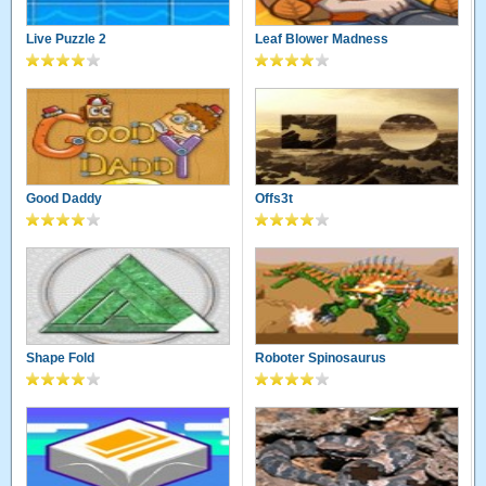
Live Puzzle 2
Leaf Blower Madness
Good Daddy
Offs3t
Shape Fold
Roboter Spinosaurus