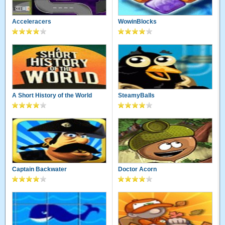
Acceleracers
WowinBlocks
A Short History of the World
SteamyBalls
Captain Backwater
Doctor Acorn