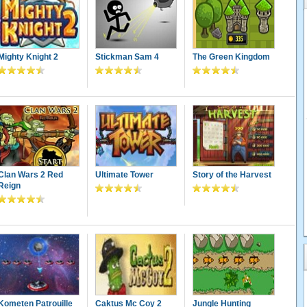
Mighty Knight 2
Stickman Sam 4
The Green Kingdom
Clan Wars 2 Red
Ultimate Tower
Story of the Harvest
Reign
Kometen Patrouille
Caktus Mc Coy 2
Jungle Hunting