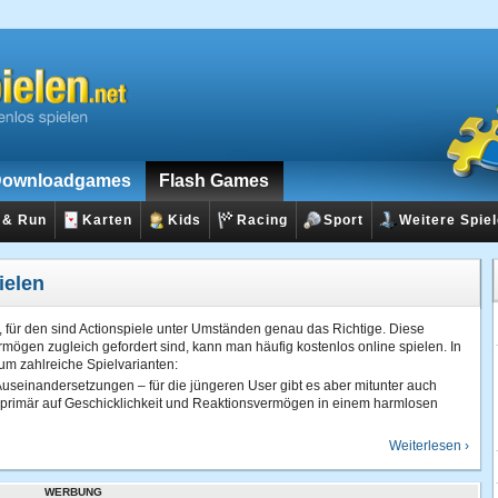
ownloadgames
Flash Games
 & Run
Karten
Kids
Racing
Sport
Weitere Spie
ielen
, für den sind Actionspiele unter Umständen genau das Richtige. Diese
mögen zugleich gefordert sind, kann man häufig kostenlos online spielen. In
um zahlreiche Spielvarianten:
Auseinandersetzungen – für die jüngeren User gibt es aber mitunter auch
n primär auf Geschicklichkeit und Reaktionsvermögen in einem harmlosen
en Spielarten ist dann allerdings schwer zu treffen. Ist das
Actionspiel
in
Weiterlesen ›
elten auch Ähnlichkeiten zu sogenannten Adventure-Spielen auf. Auch
nfließen. Die Kategorie der Actionspiele bietet somit viel Abwechslung, viel
WERBUNG
ction.