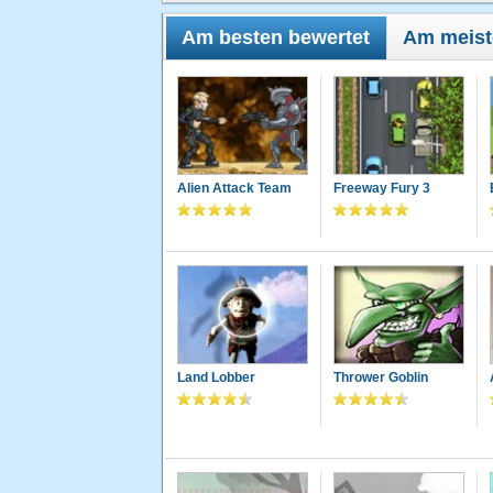
Am besten bewertet
Am meist
Alien Attack Team
Freeway Fury 3
Land Lobber
Thrower Goblin