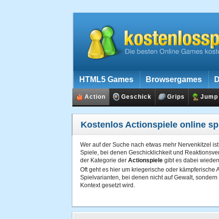
HTML5 Games
Browsergames
D
Action
Geschick
Grips
Jump
Kostenlos Actionspiele online sp
Wer auf der Suche nach etwas mehr Nervenkitzel ist
Spiele, bei denen Geschicklichkeit und Reaktionsver
der Kategorie der
Actionspiele
gibt es dabei wieder
Oft geht es hier um kriegerische oder kämpferische 
Spielvarianten, bei denen nicht auf Gewalt, sonder
Kontext gesetzt wird.
Die Abgrenzung zum
Jump & Run-Spiel
und zu ander
eine lange Geschichte eingebettet, weist es nicht s
Elemente aus Rollenspielen können in Actionspiele ei
Spannung und nicht zuletzt selbstverständlich viel A