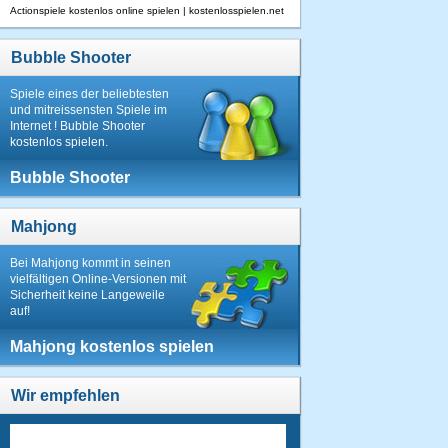
Actionspiele kostenlos online spielen | kostenlosspielen.net
Bubble Shooter
Spiele eines der beliebtesten
und mitreissensten Spiele im
Internet ! Bubble Shooter
kostenlos spielen.
Bubble Shooter
Mahjong
Bei Mahjong kommt in seinen
vielfältigen Online-Versionen mit
Sicherheit keine Langeweile
auf!
Mahjong kostenlos spielen
Wir empfehlen