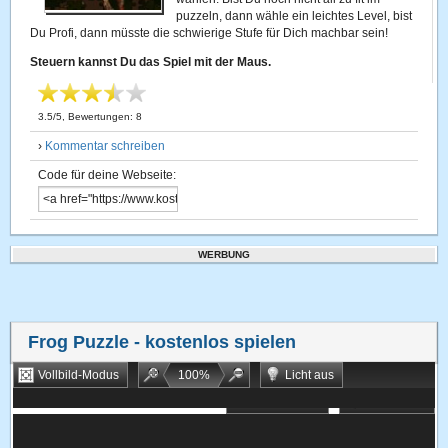
puzzeln, dann wähle ein leichtes Level, bist
Du Profi, dann müsste die schwierige Stufe für Dich machbar sein!
Steuern kannst Du das Spiel mit der Maus.
3.5
/
5
, Bewertungen:
8
›
Kommentar schreiben
Code für deine Webseite:
WERBUNG
Frog Puzzle
- kostenlos spielen
Vollbild-Modus
100
%
Licht aus
Bookmarken
Zufallsspiel