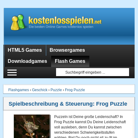
HTML5 Games
Browsergames
Downloadgames
Flash Games
Flashgames
›
Geschick
›
Puzzle
›
Frog Puzzle
Spielbeschreibung & Steuerung:
Frog Puzzle
Puzzeln ist Deine große Leidenschaft? In
Frog Puzzle kannst Du Deine Leidenschaft
voll ausleben, denn Du kannst zwischen
verschiedenen Schwierigkeitsstufen
wählen. Bist Du noch nicht all zu fit im