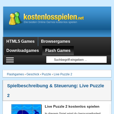
HTML5 Games
Browsergames
Downloadgames
Flash Games
Flashgames
›
Geschick
›
Puzzle
›
Live Puzzle 2
Spielbeschreibung & Steuerung:
Live Puzzle
2
Live Puzzle 2 kostenlos spielen
In diesem Spiel wirst du herausgefordert