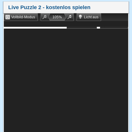
Live Puzzle 2
- kostenlos spielen
Vollbild-Modus
105
%
Licht aus
Bookmarken
Zufallsspiel