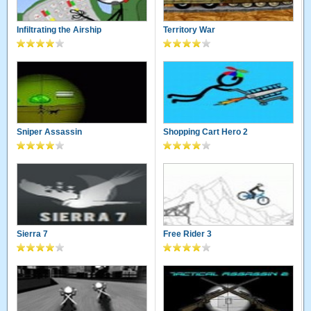
Infiltrating the Airship
Territory War
Sniper Assassin
Shopping Cart Hero 2
Sierra 7
Free Rider 3