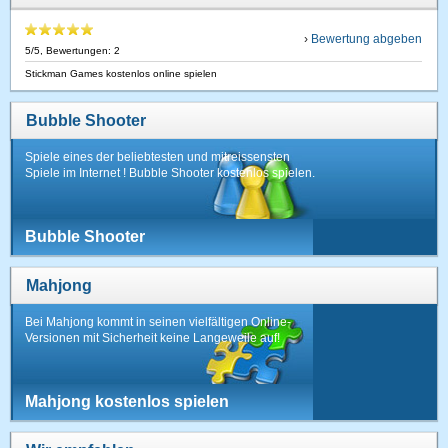
›
Bewertung abgeben
5
/
5
, Bewertungen:
2
Stickman Games kostenlos online spielen
Bubble Shooter
Spiele eines der beliebtesten und mitreissensten
Spiele im Internet ! Bubble Shooter kostenlos spielen.
Bubble Shooter
Mahjong
Bei Mahjong kommt in seinen vielfältigen Online-
Versionen mit Sicherheit keine Langeweile auf!
Mahjong kostenlos spielen