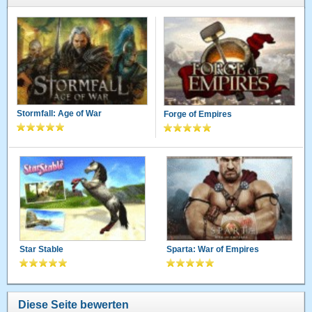
Stormfall: Age of War
Forge of Empires
Star Stable
Sparta: War of Empires
Diese Seite bewerten