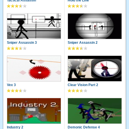
Tactical Assassin
Hold the Line
Sniper Assassin 3
Sniper Assassin 2
Vex 3
Clear Vision Part 2
Industry 2
Demonic Defense 4