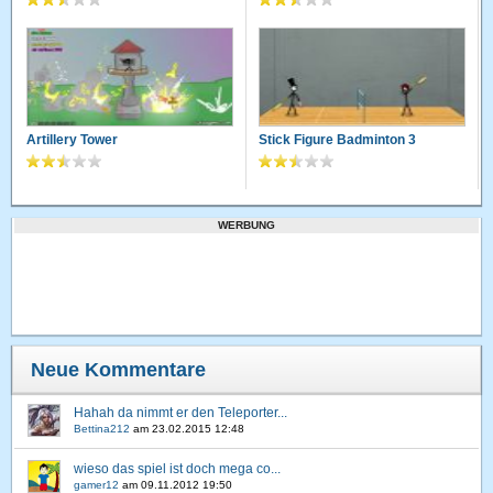
Artillery Tower
Stick Figure Badminton 3
WERBUNG
Neue Kommentare
Hahah da nimmt er den Teleporter...
Bettina212
am
23.02.2015 12:48
wieso das spiel ist doch mega co...
gamer12
am
09.11.2012 19:50