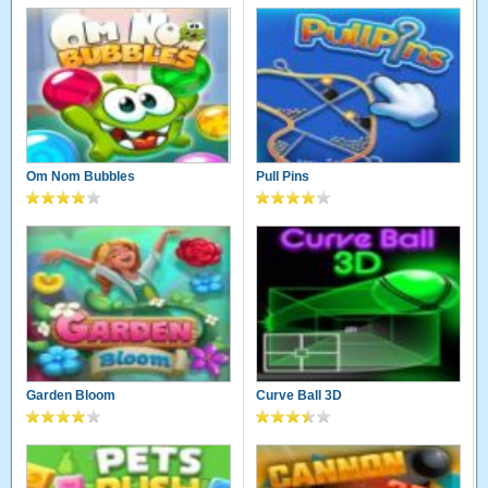
auch leidenschaftliche Spieler, nur darf dabei nie vergessen werden,
dass die Realität das einzig Wichtige ist und Flash Games und Co.
lediglich zum Abschalten und Entspannen dienen sollten.
Wir wünschen euch viel Spaß auf kostenlosspielen.net!
Om Nom Bubbles
Pull Pins
Garden Bloom
Curve Ball 3D