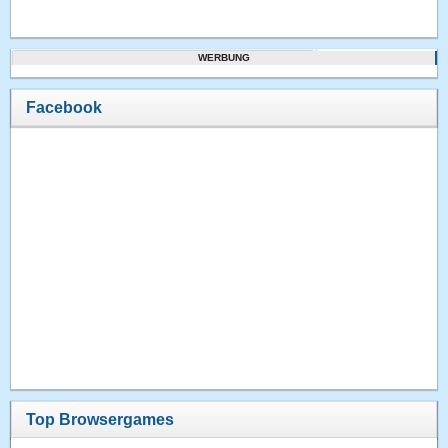
WERBUNG
Facebook
Top Browsergames