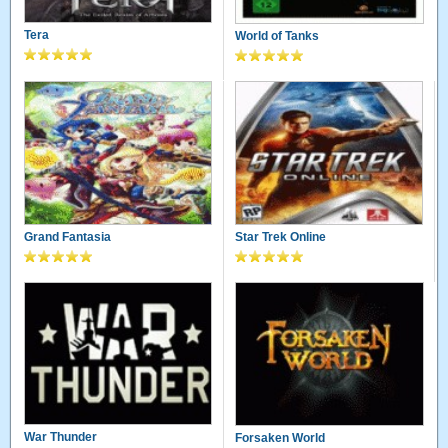
Tera
World of Tanks
Grand Fantasia
Star Trek Online
War Thunder
Forsaken World