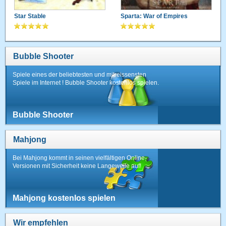
Star Stable
Sparta: War of Empires
Bubble Shooter
Spiele eines der beliebtesten und mitreissensten
Spiele im Internet ! Bubble Shooter kostenlos spielen.
Bubble Shooter
Mahjong
Bei Mahjong kommt in seinen vielfältigen Online-
Versionen mit Sicherheit keine Langeweile auf!
Mahjong kostenlos spielen
Wir empfehlen