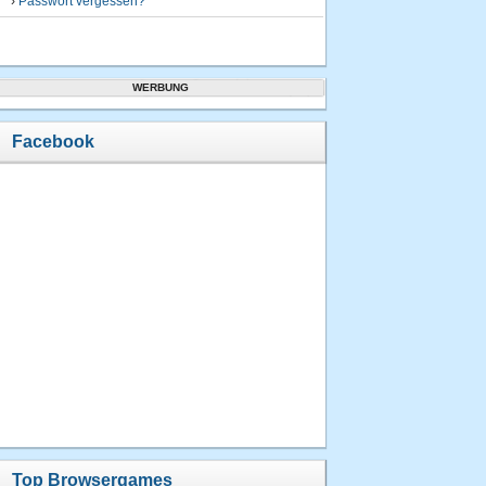
›
Passwort vergessen?
WERBUNG
Facebook
Top Browsergames