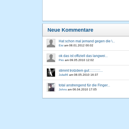
Neue Kommentare
Hat schon mal jemand gegen die \...
Eisi
am
08.01.2012 00:02
ok das ist offiziell das langwei...
Piro
am
09.05.2010 12:02
stimmt trotzdem gut:::::::::::::...
Julia86
am
08.05.2010 16:37
total anstrengend für die Finger...
Johns
am
06.04.2010 17:05