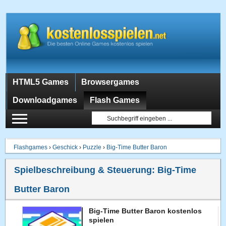
HTML5 Games
Browsergames
Downloadgames
Flash Games
Flashgames
›
Geschick
›
Puzzle
›
Big-Time Butter Baron
Spielbeschreibung & Steuerung:
Big-Time
Butter Baron
Big-Time Butter Baron kostenlos
spielen