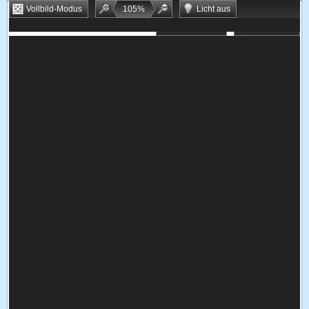
Vollbild-Modus
105
%
Licht aus
Bookmarken
Zufallsspiel