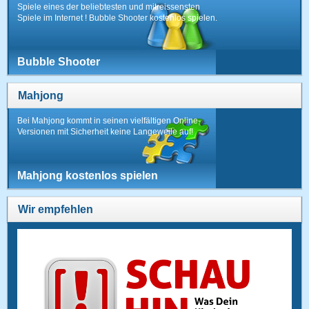
Spiele eines der beliebtesten und mitreissensten
Spiele im Internet ! Bubble Shooter kostenlos spielen.
Bubble Shooter
Mahjong
Bei Mahjong kommt in seinen vielfältigen Online-
Versionen mit Sicherheit keine Langeweile auf!
Mahjong kostenlos spielen
Wir empfehlen