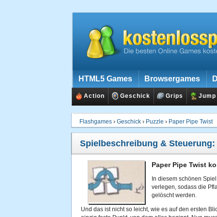
HTML5 Games
Browsergames
D
Action
Geschick
Grips
Jump
Flashgames
›
Geschick
›
Puzzle
›
Paper Pipe Twist
Spielbeschreibung & Steuerung
Paper Pipe Twist ko
In diesem schönen Spiel
verlegen, sodass die Pf
gelöscht werden.
Und das ist nicht so leicht, wie es auf den ersten B