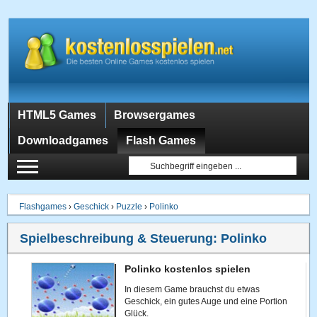
HTML5 Games
Browsergames
Downloadgames
Flash Games
Flashgames
›
Geschick
›
Puzzle
›
Polinko
Spielbeschreibung & Steuerung:
Polinko
Polinko kostenlos spielen
In diesem Game brauchst du etwas
Geschick, ein gutes Auge und eine Portion
Glück.