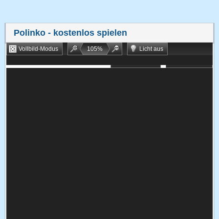
Polinko
- kostenlos spielen
Vollbild-Modus
105
%
Licht aus
Bookmarken
Zufallsspiel