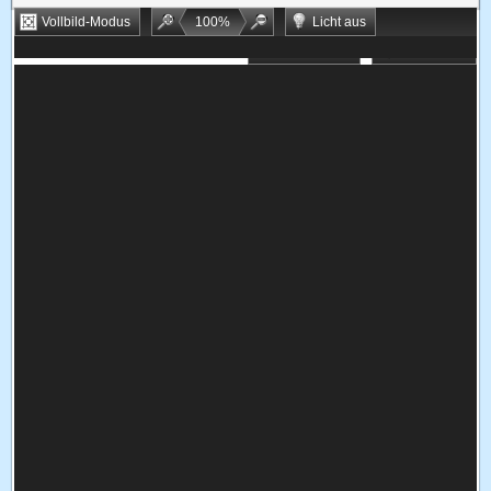
Vollbild-Modus
100
%
Licht aus
Bookmarken
Zufallsspiel