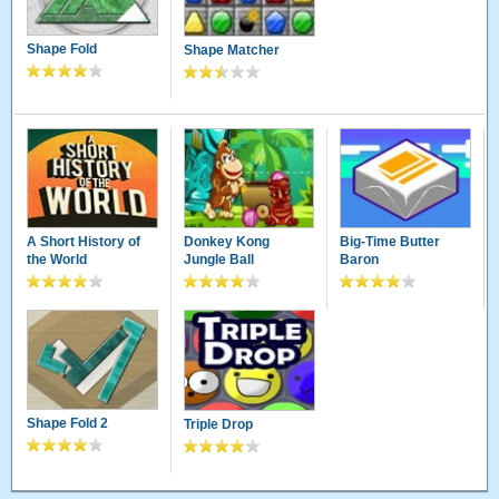
Shape Fold
Shape Matcher
A Short History of
Donkey Kong
Big-Time Butter
the World
Jungle Ball
Baron
Shape Fold 2
Triple Drop