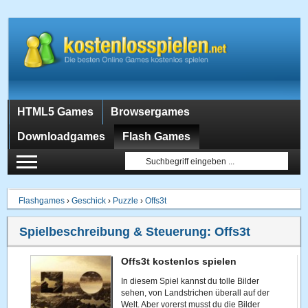
HTML5 Games
Browsergames
Downloadgames
Flash Games
Flashgames
›
Geschick
›
Puzzle
›
Offs3t
Spielbeschreibung & Steuerung:
Offs3t
Offs3t kostenlos spielen
In diesem Spiel kannst du tolle Bilder
sehen, von Landstrichen überall auf der
Welt. Aber vorerst musst du die Bilder