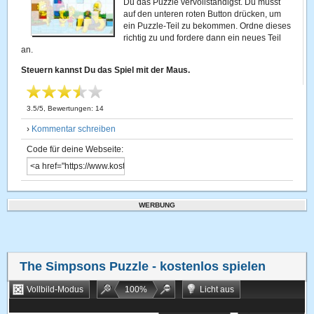
Du das Puzzle vervollständigst. Du musst
auf den unteren roten Button drücken, um
ein Puzzle-Teil zu bekommen. Ordne dieses
richtig zu und fordere dann ein neues Teil
an.
Steuern kannst Du das Spiel mit der Maus.
3.5
/
5
, Bewertungen:
14
›
Kommentar schreiben
Code für deine Webseite:
WERBUNG
The Simpsons Puzzle
- kostenlos spielen
Vollbild-Modus
100
%
Licht aus
Bookmarken
Zufallsspiel