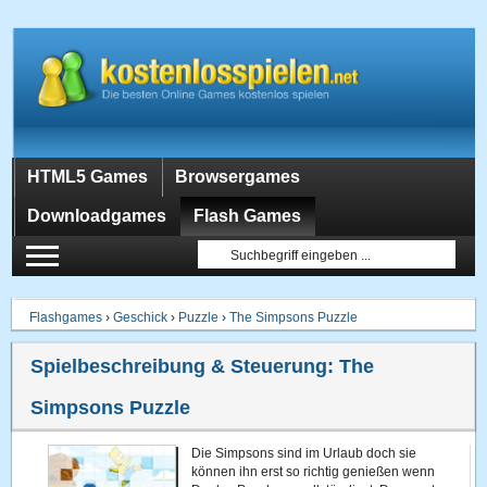
HTML5 Games
Browsergames
Downloadgames
Flash Games
Flashgames
›
Geschick
›
Puzzle
›
The Simpsons Puzzle
Spielbeschreibung & Steuerung:
The
Simpsons Puzzle
Die Simpsons sind im Urlaub doch sie
können ihn erst so richtig genießen wenn