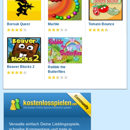
Borsuk Quest
Marble
Tomato Bounce
Beaver Blocks 2
Rabble the
Butterflies
Verwalte einfach Deine Lieblingsspiele,
schreibe Kommentare und trete in