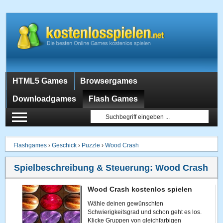
HTML5 Games
Browsergames
Downloadgames
Flash Games
Flashgames
›
Geschick
›
Puzzle
›
Wood Crash
Spielbeschreibung & Steuerung:
Wood Crash
Wood Crash kostenlos spielen
Wähle deinen gewünschten
Schwierigkeitsgrad und schon geht es los.
Klicke Gruppen von gleichfarbigen