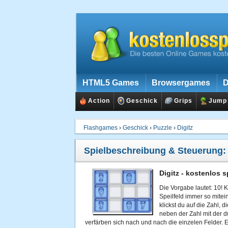
HTML5 Games
Browsergames
D
Action
Geschick
Grips
Jump
Flashgames
›
Geschick
›
Puzzle
›
Digitz
Spielbeschreibung & Steuerung
Digitz - kostenlos s
Die Vorgabe lautet: 10!
Speilfeld immer so mitein
klickst du auf die Zahl,
neben der Zahl mit der d
verfärben sich nach und nach die einzelen Felder.