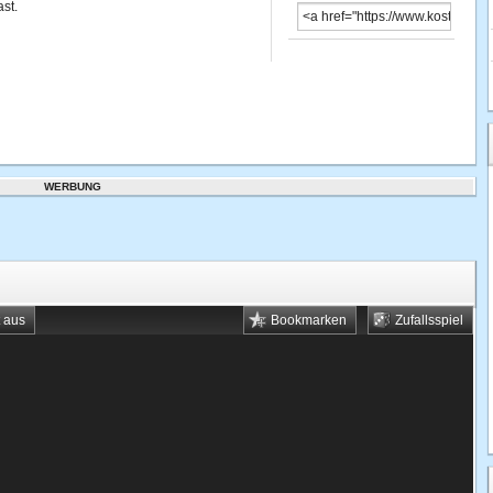
st.
WERBUNG
t aus
Bookmarken
Zufallsspiel