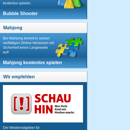
kostenlos spielen.
Bubble Shooter
Mahjong
Bei Mahjong kommt in seinen
vielfältigen Online-Versionen mit
Sicherheit keine Langeweile
auf!
Mahjong kostenlos spielen
Wir empfehlen
Der Medienratgeber für