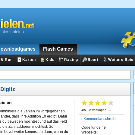
ownloadgames
Flash Games
 & Run
Karten
Kids
Racing
Sport
Weitere Spie
:
Digitz
pielen
4
/
5
, Bewertungen:
17
 Kombiniere die Zahlen im vorgegebenen
ander, dass ihre Addition 10 ergibt. Dafür
›
Kommentar schreiben
 die du bewegen möchtest und auf das Feld
u die Zahl addieren möchtest. So
Code für deine
 Ein Level weiter kommst du dann, wenn du
Webseite: