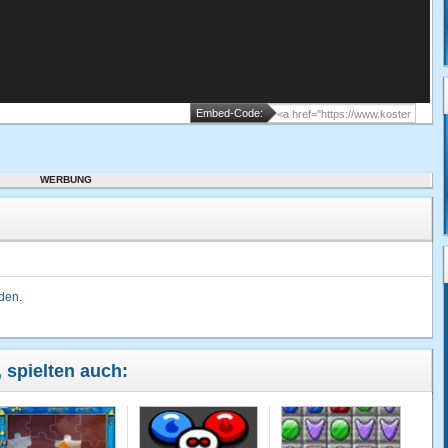
Embed-Code:
WERBUNG
lden
.
, spielten auch: