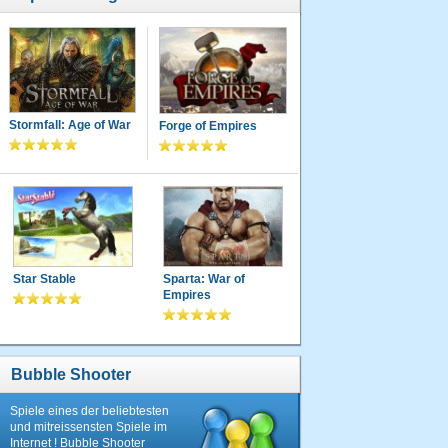
Stormfall: Age of War
Forge of Empires
Star Stable
Sparta: War of
Empires
Bubble Shooter
Spiele eines der beliebtesten
und mitreissensten Spiele im
Internet ! Bubble Shooter