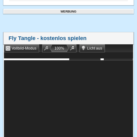
WERBUNG
Fly Tangle
- kostenlos spielen
Vollbild-Modus
100
%
Licht aus
Bookmarken
Zufallsspiel