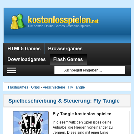
HTML5 Games
Browsergames
Downloadgames
Flash Games
Flashgames
›
Grips
›
Verschiedene
›
Fly Tangle
Spielbeschreibung & Steuerung:
Fly Tangle
Fly Tangle kostenlos spielen
In diesem witzigen Spiel ist es deine
Aufgabe, die Fliegen voneinander zu
trennen. Diese sind mit einer Linie