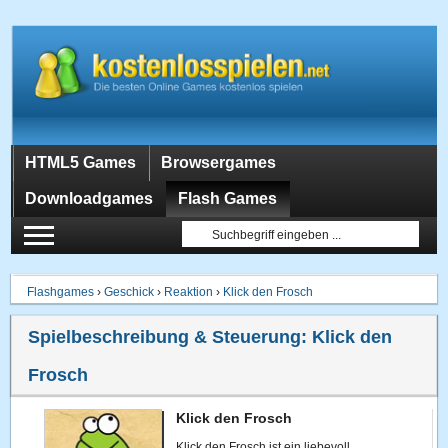
HTML5 Games
Browsergames
Downloadgames
Flash Games
Flashgames
›
Geschick
›
Reaktion
›
Klick den Frosch
Spielbeschreibung & Steuerung:
Klick den
Frosch
Klick den Frosch
Klick den Frosch ist ein liebevoll