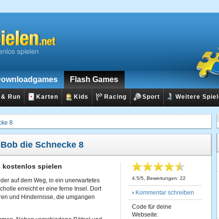
ownloadgames
Flash Games
 & Run
Karten
Kids
Racing
Sport
Weitere Spie
cke 8
:
Bob die Schnecke 8
 kostenlos spielen
4.5
/
5
, Bewertungen:
22
eder auf dem Weg, in ein unerwartetes
holle erreicht er eine ferne Insel. Dort
›
Kommentar schreiben
hren und Hindernisse, die umgangen
Code für deine
Webseite: