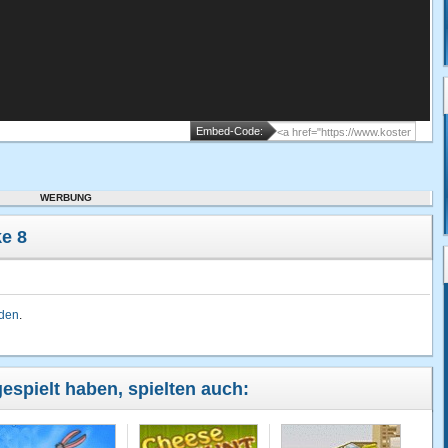
Embed-Code:
WERBUNG
e 8
lden
.
gespielt haben, spielten auch: