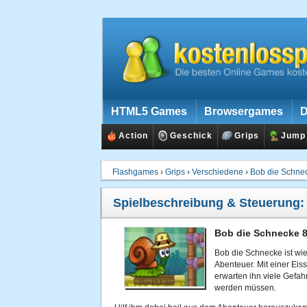
HTML5 Games
Browsergames
D
Action
Geschick
Grips
Jump
Flashgames
›
Grips
›
Verschiedene
›
Bob die Schne
Spielbeschreibung & Steuerung
Bob die Schnecke 8
Bob die Schnecke ist wi
Abenteuer. Mit einer Eissc
erwarten ihn viele Gefa
werden müssen.