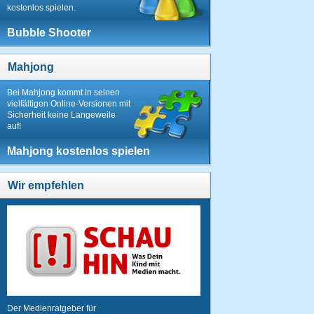
kostenlos spielen.
Bubble Shooter
Mahjong
Bei Mahjong kommt in seinen
vielfältigen Online-Versionen mit
Sicherheit keine Langeweile
auf!
Mahjong kostenlos spielen
Wir empfehlen
Der Medienratgeber für