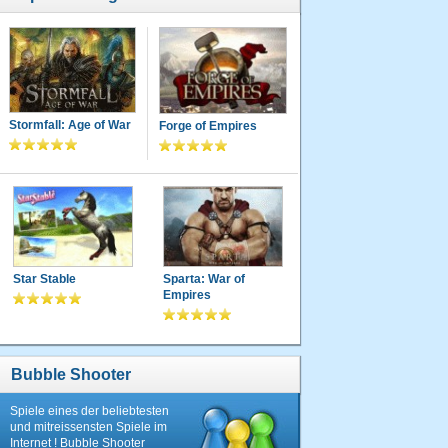
Stormfall: Age of War
Forge of Empires
Star Stable
Sparta: War of
Empires
Bubble Shooter
Spiele eines der beliebtesten
und mitreissensten Spiele im
Internet ! Bubble Shooter