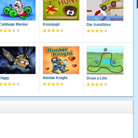
Cabbage Maniac
Käsejagd
Die Autofähre
Diggy
Nimble Knight
Draw a Line