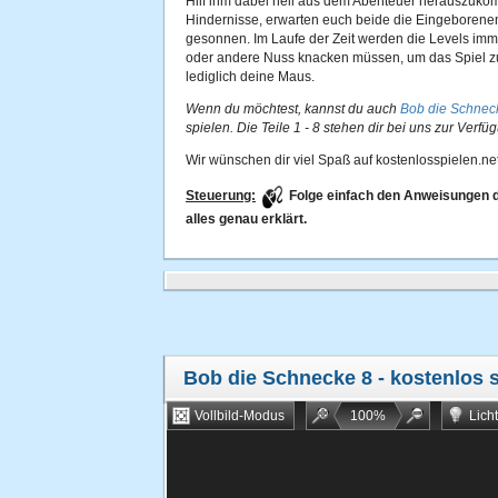
Hilf ihm dabei heil aus dem Abenteuer herauszuk
Hindernisse, erwarten euch beide die Eingeborenen,
gesonnen. Im Laufe der Zeit werden die Levels imme
oder andere Nuss knacken müssen, um das Spiel z
lediglich deine Maus.
Wenn du möchtest, kannst du auch
Bob die Schnec
spielen. Die Teile 1 - 8 stehen dir bei uns zur Verfü
Wir wünschen dir viel Spaß auf kostenlosspielen.net
Steuerung:
Folge einfach den Anweisungen de
alles genau erklärt.
Bob die Schnecke 8
- kostenlos 
Vollbild-Modus
100
%
Lich