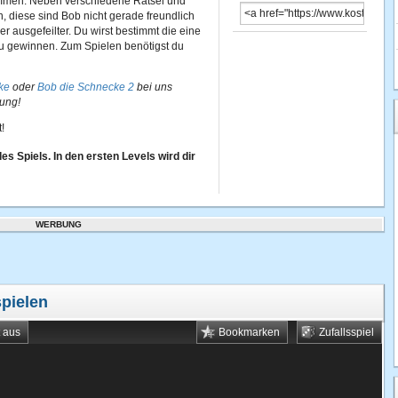
ommen. Neben verschiedene Rätsel und
 diese sind Bob nicht gerade freundlich
r ausgefeilter. Du wirst bestimmt die eine
u gewinnen. Zum Spielen benötigst du
ke
oder
Bob die Schnecke 2
bei uns
gung!
!
s Spiels. In den ersten Levels wird dir
WERBUNG
spielen
t aus
Bookmarken
Zufallsspiel