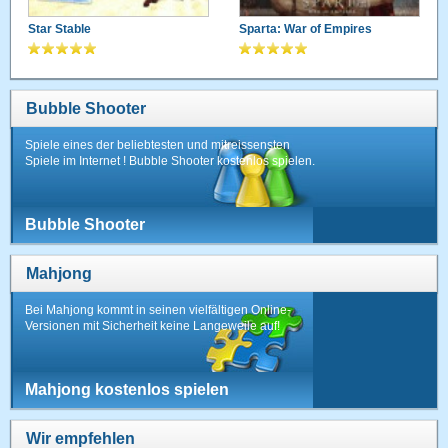
Star Stable
Sparta: War of Empires
Bubble Shooter
Spiele eines der beliebtesten und mitreissensten
Spiele im Internet ! Bubble Shooter kostenlos spielen.
Bubble Shooter
Mahjong
Bei Mahjong kommt in seinen vielfältigen Online-
Versionen mit Sicherheit keine Langeweile auf!
Mahjong kostenlos spielen
Wir empfehlen