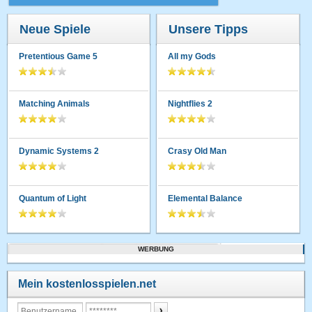
Neue Spiele
Unsere Tipps
Pretentious Game 5
All my Gods
Matching Animals
Nightflies 2
Dynamic Systems 2
Crasy Old Man
Quantum of Light
Elemental Balance
WERBUNG
Mein kostenlosspielen.net