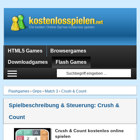
HTML5 Games
Browsergames
Downloadgames
Flash Games
Flashgames
›
Grips
›
Match 3
›
Crush & Count
Spielbeschreibung & Steuerung:
Crush &
Count
Crush & Count kostenlos online
spielen