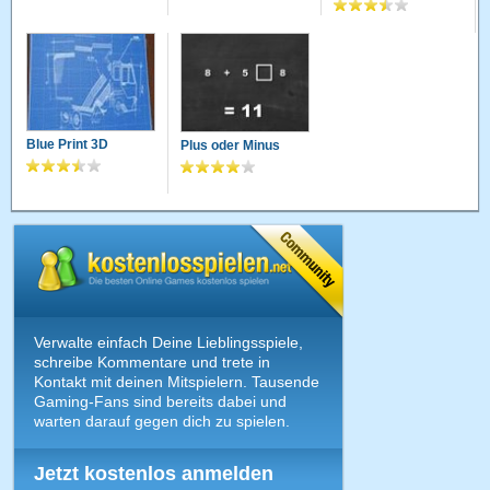
Blue Print 3D
Plus oder Minus
Verwalte einfach Deine Lieblingsspiele,
schreibe Kommentare und trete in
Kontakt mit deinen Mitspielern. Tausende
Gaming-Fans sind bereits dabei und
warten darauf gegen dich zu spielen.
Jetzt kostenlos anmelden