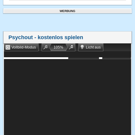
WERBUNG
Psychout
- kostenlos spielen
Vollbild-Modus
105
%
Licht aus
Bookmarken
Zufallsspiel