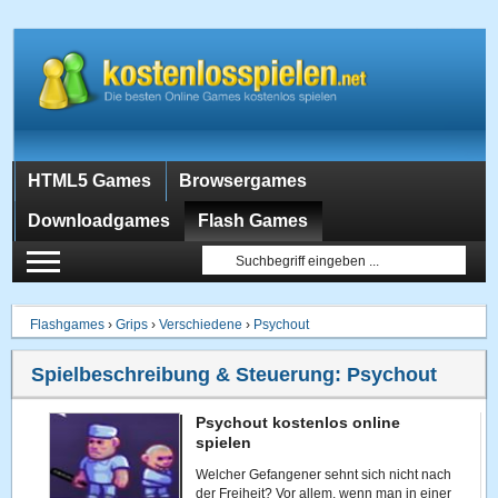
HTML5 Games
Browsergames
Downloadgames
Flash Games
Flashgames
›
Grips
›
Verschiedene
›
Psychout
Spielbeschreibung & Steuerung:
Psychout
Psychout kostenlos online
spielen
Welcher Gefangener sehnt sich nicht nach
der Freiheit? Vor allem, wenn man in einer