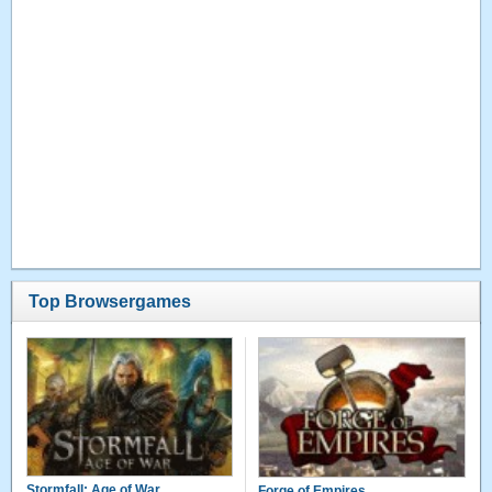
Top Browsergames
Stormfall: Age of War
Forge of Empires