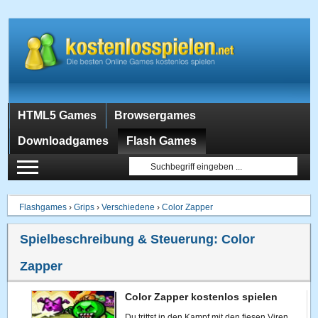
HTML5 Games
Browsergames
Downloadgames
Flash Games
Flashgames
›
Grips
›
Verschiedene
›
Color Zapper
Spielbeschreibung & Steuerung:
Color
Zapper
Color Zapper kostenlos spielen
Du trittst in den Kampf mit den fiesen Viren,