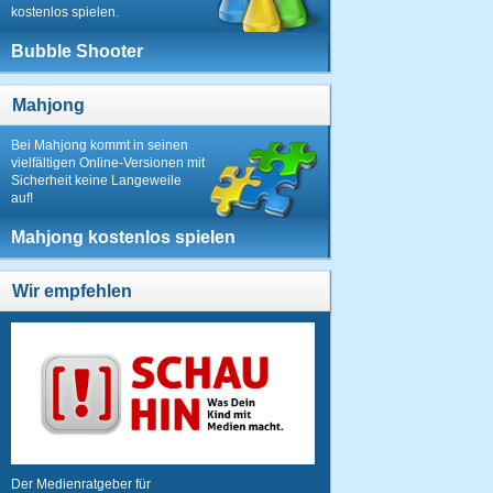
kostenlos spielen.
Bubble Shooter
Mahjong
Bei Mahjong kommt in seinen
vielfältigen Online-Versionen mit
Sicherheit keine Langeweile
auf!
Mahjong kostenlos spielen
Wir empfehlen
Der Medienratgeber für