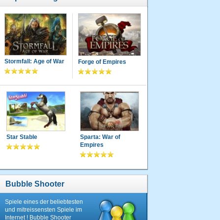
Stormfall: Age of War
Forge of Empires
Star Stable
Sparta: War of
Empires
Bubble Shooter
Spiele eines der beliebtesten
und mitreissensten Spiele im
Internet ! Bubble Shooter