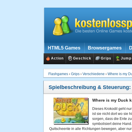
HTML5 Games
Browsergames
D
Action
Geschick
Grips
Jump
Flashgames
›
Grips
›
Verschiedene
›
Where is my D
Spielbeschreibung & Steuerung
Where is my Duck k
Dieses Krokodil geht nur
ist sie nicht dort wo sie 
sorgen, dass die Ente zu
symbolisiert deine Hand.
Quitscheente in alle Richtungen bewegen, aber nur