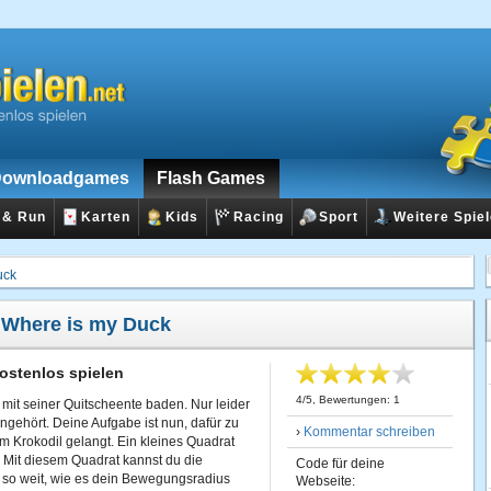
ownloadgames
Flash Games
 & Run
Karten
Kids
Racing
Sport
Weitere Spie
uck
:
Where is my Duck
ostenlos spielen
4
/
5
, Bewertungen:
1
 mit seiner Quitscheente baden. Nur leider
hingehört. Deine Aufgabe ist nun, dafür zu
›
Kommentar schreiben
m Krokodil gelangt. Ein kleines Quadrat
 Mit diesem Quadrat kannst du die
Code für deine
 so weit, wie es dein Bewegungsradius
Webseite: