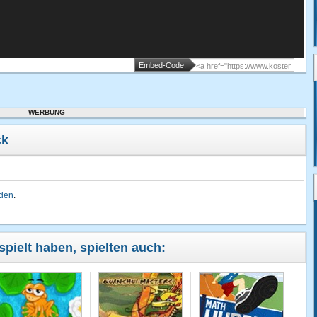
Embed-Code:
WERBUNG
ck
lden
.
spielt haben, spielten auch: