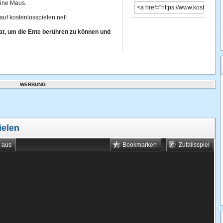
eine Maus.
auf kostenlosspielen.net!
at, um die Ente berühren zu können und
WERBUNG
ielen
t aus
Bookmarken
Zufallsspiel