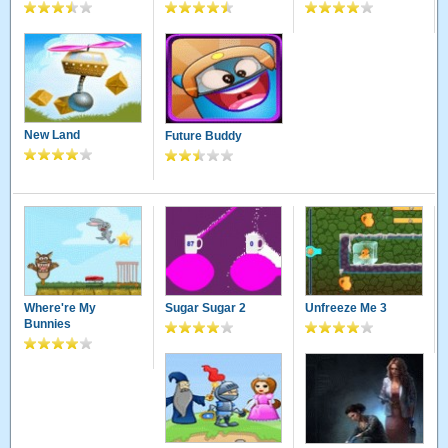
New Land
Future Buddy
Where're My
Sugar Sugar 2
Unfreeze Me 3
Bunnies