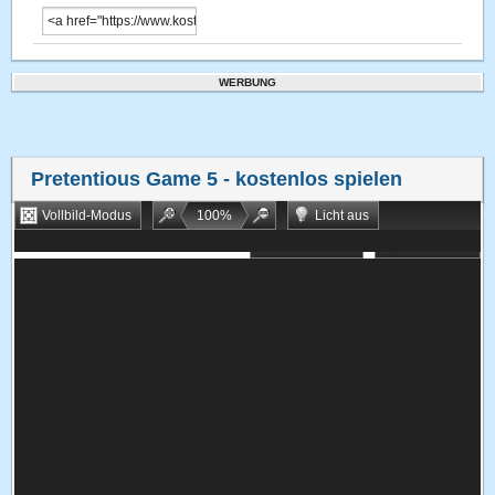
WERBUNG
Pretentious Game 5
- kostenlos spielen
Vollbild-Modus
100
%
Licht aus
Bookmarken
Zufallsspiel