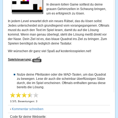
In diesem tollen Game solltest du deine
grauen Gehirnzellen in Schwung bringen,
um es erfolgreich zu lösen.
In jedem Level erwartet dich ein neues Rätsel, das du lösen sollst.
Jedes unterscheidet sich grundlegend vom vorangegangenen. Oftmals
musst du auch den Text im Spiel lesen, damit du auf die Lösung
kommst. Wenn man genau überlegt, steht die Lösung meißt direkt vor
der Nase. Dein Ziel ist es, das blaue Quadrat ins Ziel zu bringen. Zum
Spielen benötigst du lediglich deine Tastatur.
Wir wünschen dir ganz viel Spaß auf kostenlosspielen.net!
Spielsteuerung:
Nutze deine
Pfeiltasten
oder die
WAD-Tasten
, um das Quadrat
zu bewegen. Lese dir auch die scheinbar überflüssigen Sätze
durch, die im Spiel erscheinen. Oftmals enthalten genau diese
bereits die Lösung.
3.5
/
5
, Bewertungen:
3
›
Kommentar schreiben
Code für deine Webseite: