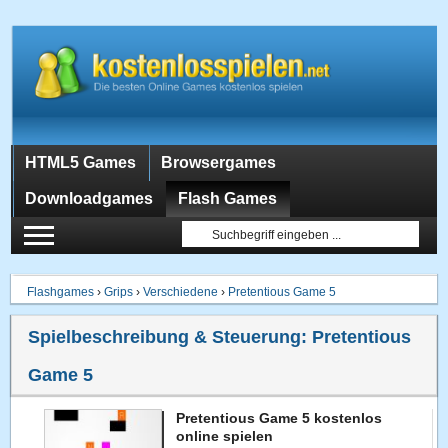
HTML5 Games
Browsergames
Downloadgames
Flash Games
Flashgames
›
Grips
›
Verschiedene
›
Pretentious Game 5
Spielbeschreibung & Steuerung:
Pretentious
Game 5
Pretentious Game 5 kostenlos
online spielen