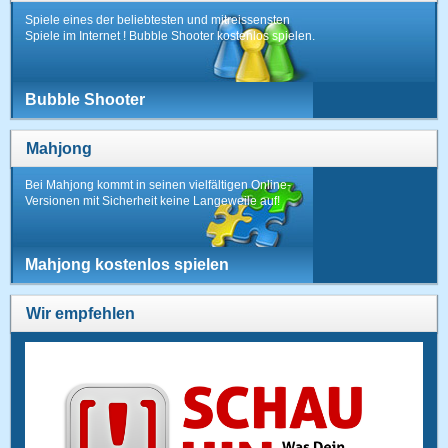
Spiele eines der beliebtesten und mitreissensten
Spiele im Internet ! Bubble Shooter kostenlos spielen.
Bubble Shooter
Mahjong
Bei Mahjong kommt in seinen vielfältigen Online-
Versionen mit Sicherheit keine Langeweile auf!
Mahjong kostenlos spielen
Wir empfehlen