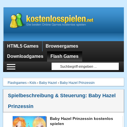
HTML5 Games
Browsergames
Downloadgames
Flash Games
Flashgames
›
Kids
›
Baby Hazel
›
Baby Hazel Prinzessin
Spielbeschreibung & Steuerung:
Baby Hazel
Prinzessin
Baby Hazel Prinzessin kostenlos
spielen