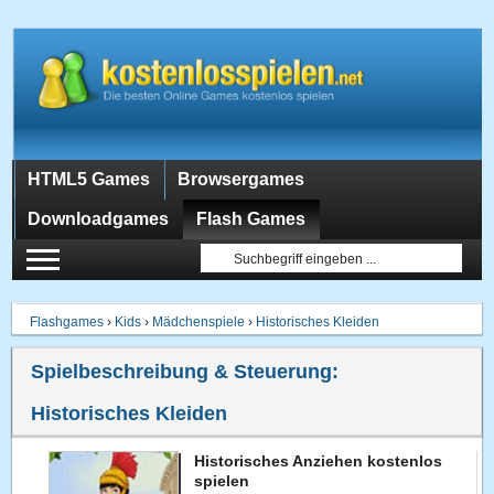
HTML5 Games
Browsergames
Downloadgames
Flash Games
Flashgames
›
Kids
›
Mädchenspiele
›
Historisches Kleiden
Spielbeschreibung & Steuerung:
Historisches Kleiden
Historisches Anziehen kostenlos
spielen