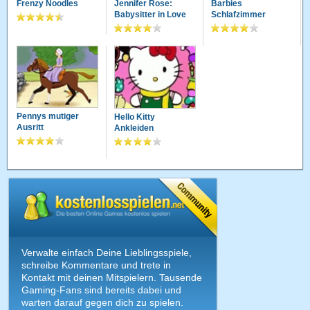
Frenzy Noodles
Jennifer Rose:
Barbies
Babysitter in Love
Schlafzimmer
Pennys mutiger
Hello Kitty
Ausritt
Ankleiden
Verwalte einfach Deine Lieblingsspiele,
schreibe Kommentare und trete in
Kontakt mit deinen Mitspielern. Tausende
Gaming-Fans sind bereits dabei und
warten darauf gegen dich zu spielen.