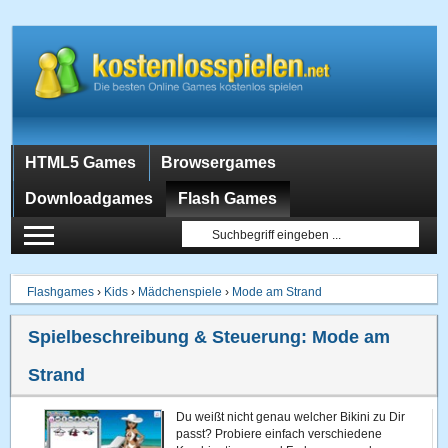
HTML5 Games
Browsergames
Downloadgames
Flash Games
Flashgames
›
Kids
›
Mädchenspiele
›
Mode am Strand
Spielbeschreibung & Steuerung:
Mode am
Strand
Du weißt nicht genau welcher Bikini zu Dir
passt? Probiere einfach verschiedene