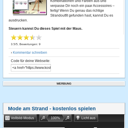
Kombinationen und Farben aus und
verpasse Dir noch ein paar Accessoires –
fertig! Wenn Du genau das richtige
Strandoutfit gefunden hast, kannst Du es
ausdrucken.
Steuern kannst Du dieses Spiel mit der Maus.
3.5
/
5
, Bewertungen:
9
›
Kommentar schreiben
Code für deine Webseite:
WERBUNG
Mode am Strand
- kostenlos spielen
Vollbild-Modus
100
%
Licht aus
Bookmarken
Zufallsspiel