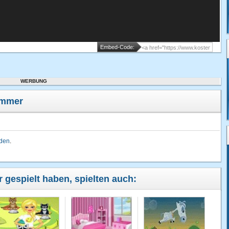
Embed-Code:
WERBUNG
immer
lden
.
r gespielt haben, spielten auch: