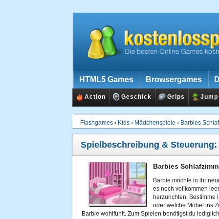
HTML5 Games
Browsergames
D
Action
Geschick
Grips
Jump
Flashgames
›
Kids
›
Mädchenspiele
›
Barbies Schla
Spielbeschreibung & Steuerung
Barbies Schlafzimm
Barbie möchte in ihr neu
es noch vollkommen leer
herzurichten. Bestimme i
oder welche Möbel ins Z
Barbie wohlfühlt. Zum Spielen benötigst du lediglic