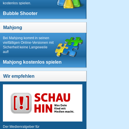
kostenlos spielen.
Bubble Shooter
Mahjong
Bei Mahjong kommt in seinen
vielfältigen Online-Versionen mit
Sicherheit keine Langeweile
auf!
Mahjong kostenlos spielen
Wir empfehlen
Der Medienratgeber für