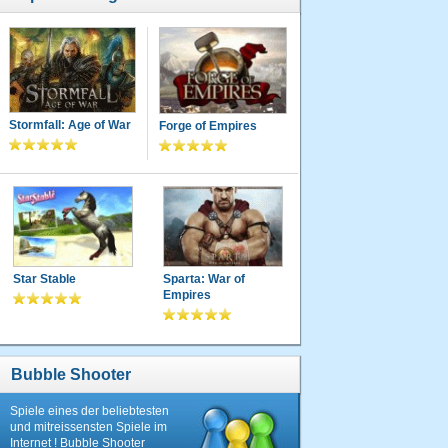
Stormfall: Age of War
Forge of Empires
Star Stable
Sparta: War of
Empires
Bubble Shooter
Spiele eines der beliebtesten
und mitreissensten Spiele im
Internet ! Bubble Shooter