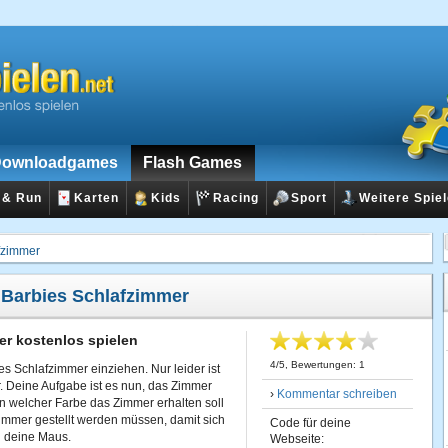
ownloadgames
Flash Games
 & Run
Karten
Kids
Racing
Sport
Weitere Spie
fzimmer
:
Barbies Schlafzimmer
er kostenlos spielen
4
/
5
, Bewertungen:
1
es Schlafzimmer einziehen. Nur leider ist
. Deine Aufgabe ist es nun, das Zimmer
›
Kommentar schreiben
n welcher Farbe das Zimmer erhalten soll
immer gestellt werden müssen, damit sich
Code für deine
h deine Maus.
Webseite: