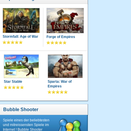
Stormfall: Age of War
Forge of Empires
Star Stable
Sparta: War of
Empires
Bubble Shooter
Spiele eines der beliebtesten
und mitreissensten Spiele im
Internet ! Bubble Shooter