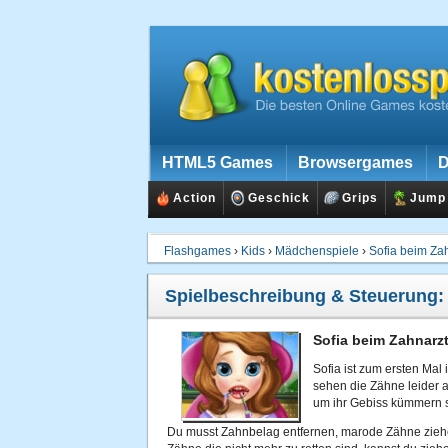
HTML5 Games
Browsergames
D
Action
Geschick
Grips
Jump
Flashgames
›
Kids
›
Mädchenspiele
›
Sofia beim Za
Spielbeschreibung & Steuerung
Sofia beim Zahnarzt
Sofia ist zum ersten Mal
sehen die Zähne leider a
um ihr Gebiss kümmern s
Du musst Zahnbelag entfernen, marode Zähne ziehe