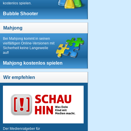
kostenlos spielen.
Bubble Shooter
Mahjong
Bei Mahjong kommt in seinen
vielfältigen Online-Versionen mit
Sicherheit keine Langeweile
auf!
Mahjong kostenlos spielen
Wir empfehlen
Der Medienratgeber für