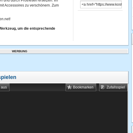
hen und durch Prothesen ersetzen. Im
 mit Accessoires zu verschönern. Zum
en.net!
n Werkzeug, um die entsprechende
WERBUNG
spielen
t aus
Bookmarken
Zufallsspiel