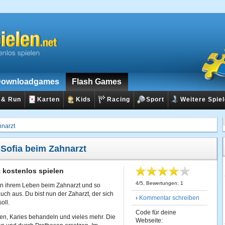
ownloadgames
Flash Games
 & Run
Karten
Kids
Racing
Sport
Weitere Spie
hnarzt
:
Sofia beim Zahnarzt
 kostenlos spielen
4
/
5
, Bewertungen:
1
 in ihrem Leben beim Zahnarzt und so
uch aus. Du bist nun der Zaharzt, der sich
›
Kommentar schreiben
oll.
Code für deine
n, Karies behandeln und vieles mehr. Die
Webseite: