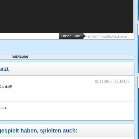
Embed-Code:
WERBUNG
rzt
01.12.2014 · 14:39 Uhr
Danke!!
lden
.
gespielt haben, spielten auch: