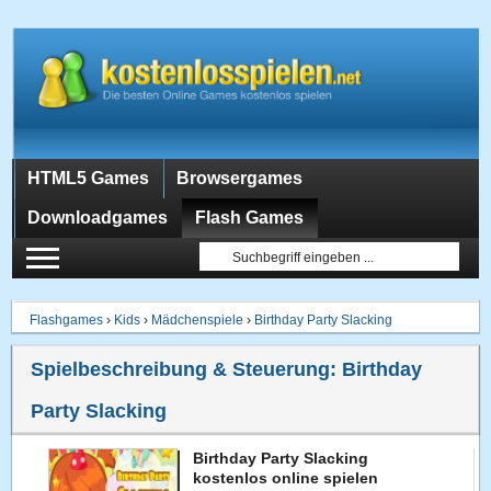
HTML5 Games
Browsergames
Downloadgames
Flash Games
Flashgames
›
Kids
›
Mädchenspiele
›
Birthday Party Slacking
Spielbeschreibung & Steuerung:
Birthday
Party Slacking
Birthday Party Slacking
kostenlos online spielen