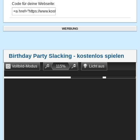
Code für deine Webseite:
WERBUNG
Birthday Party Slacking
- kostenlos spielen
Vollbild-Modus
115
%
Licht aus
Bookmarken
Zufallsspiel