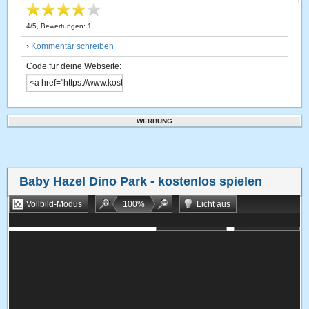
4
/
5
, Bewertungen:
1
›
Kommentar schreiben
Code für deine Webseite:
WERBUNG
Baby Hazel Dino Park
- kostenlos spielen
Vollbild-Modus
100
%
Licht aus
Bookmarken
Zufallsspiel