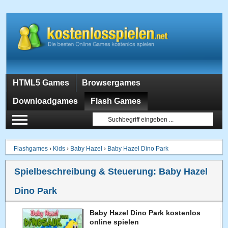
HTML5 Games
Browsergames
Downloadgames
Flash Games
Flashgames
›
Kids
›
Baby Hazel
›
Baby Hazel Dino Park
Spielbeschreibung & Steuerung:
Baby Hazel
Dino Park
Baby Hazel Dino Park kostenlos
online spielen