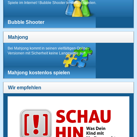
Spiele im Internet ! Bubble Shooter kostenlos spielen.
Bubble Shooter
Mahjong
Bei Mahjong kommt in seinen vielfältigen Online-
Versionen mit Sicherheit keine Langeweile auf!
Mahjong kostenlos spielen
Wir empfehlen