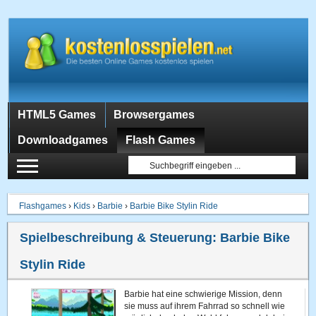
HTML5 Games
Browsergames
Downloadgames
Flash Games
Flashgames
›
Kids
›
Barbie
›
Barbie Bike Stylin Ride
Spielbeschreibung & Steuerung:
Barbie Bike
Stylin Ride
Barbie hat eine schwierige Mission, denn
sie muss auf ihrem Fahrrad so schnell wie