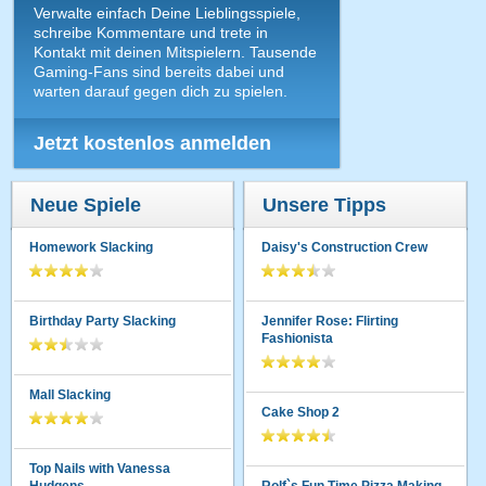
Verwalte einfach Deine Lieblingsspiele,
schreibe Kommentare und trete in
Kontakt mit deinen Mitspielern. Tausende
Gaming-Fans sind bereits dabei und
warten darauf gegen dich zu spielen.
Jetzt kostenlos anmelden
Neue Spiele
Unsere Tipps
Homework Slacking
Daisy's Construction Crew
Birthday Party Slacking
Jennifer Rose: Flirting
Fashionista
Mall Slacking
Cake Shop 2
Top Nails with Vanessa
Hudgens
Rolf`s Fun Time Pizza Making