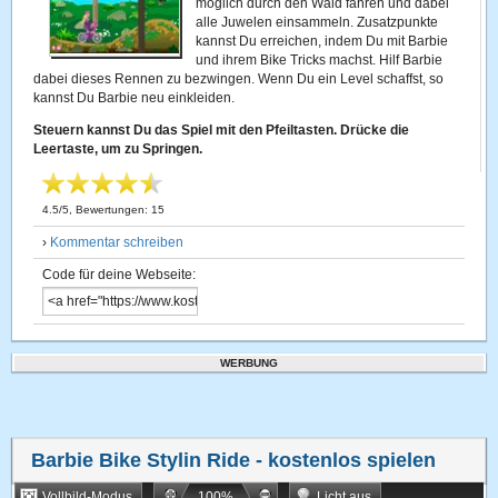
möglich durch den Wald fahren und dabei
alle Juwelen einsammeln. Zusatzpunkte
kannst Du erreichen, indem Du mit Barbie
und ihrem Bike Tricks machst. Hilf Barbie
dabei dieses Rennen zu bezwingen. Wenn Du ein Level schaffst, so
kannst Du Barbie neu einkleiden.
Steuern kannst Du das Spiel mit den Pfeiltasten. Drücke die
Leertaste, um zu Springen.
4.5
/
5
, Bewertungen:
15
›
Kommentar schreiben
Code für deine Webseite:
WERBUNG
Barbie Bike Stylin Ride
- kostenlos spielen
Vollbild-Modus
100
%
Licht aus