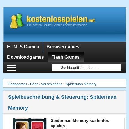
HTML5 Games
Browsergames
Downloadgames
Flash Games
Flashgames
›
Grips
›
Verschiedene
›
Spiderman Memory
Spielbeschreibung & Steuerung:
Spiderman
Memory
Spiderman Memory kostenlos
spielen