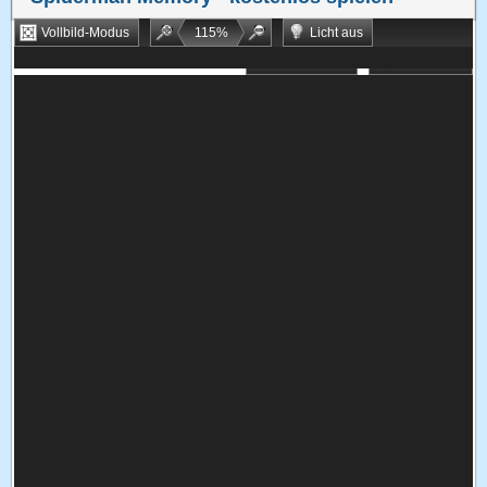
Vollbild-Modus
115
%
Licht aus
Bookmarken
Zufallsspiel