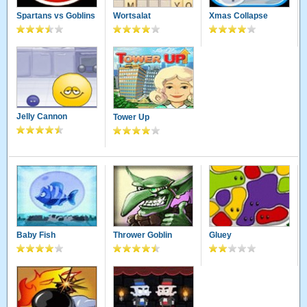
Spartans vs Goblins
Wortsalat
Xmas Collapse
Jelly Cannon
Tower Up
Baby Fish
Thrower Goblin
Gluey