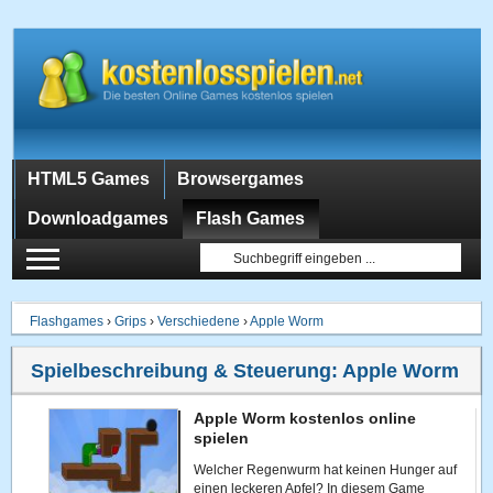
HTML5 Games
Browsergames
Downloadgames
Flash Games
Flashgames
›
Grips
›
Verschiedene
›
Apple Worm
Spielbeschreibung & Steuerung:
Apple Worm
Apple Worm kostenlos online
spielen
Welcher Regenwurm hat keinen Hunger auf
einen leckeren Apfel? In diesem Game