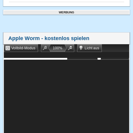
WERBUNG
Apple Worm
- kostenlos spielen
Vollbild-Modus
100
%
Licht aus
Bookmarken
Zufallsspiel