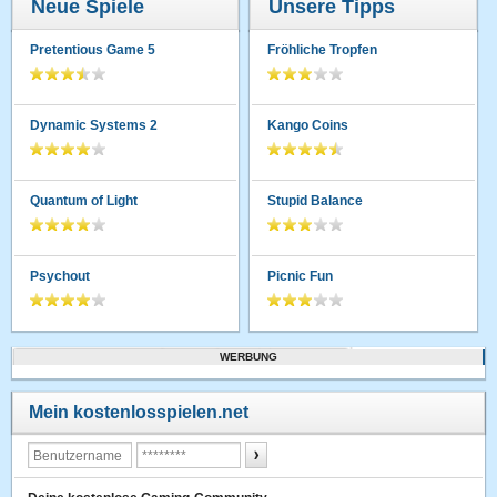
Neue Spiele
Unsere Tipps
Pretentious Game 5
Fröhliche Tropfen
Dynamic Systems 2
Kango Coins
Quantum of Light
Stupid Balance
Psychout
Picnic Fun
WERBUNG
Mein kostenlosspielen.net