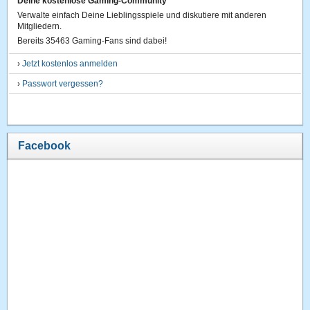
Deine kostenlose Gaming-Community
Verwalte einfach Deine Lieblingsspiele und diskutiere mit anderen
Mitgliedern.
Bereits 35463 Gaming-Fans sind dabei!
›
Jetzt kostenlos anmelden
›
Passwort vergessen?
Facebook