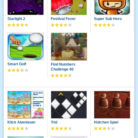
Starlight 2
Festival Fever
Super Sub Hero
Smart Golf
Find Numbers
Challenge 40
Klick Abenteuer
Trid
Hütchen Spiel