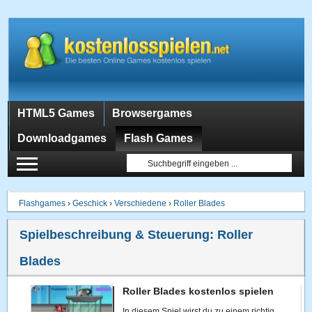
HTML5 Games
Browsergames
Downloadgames
Flash Games
Flashgames
›
Geschick
›
Verschiedene
›
Roller Blades
Spielbeschreibung & Steuerung:
Roller
Blades
Roller Blades kostenlos spielen
In diesem Spiel wirst du zu einem richtig