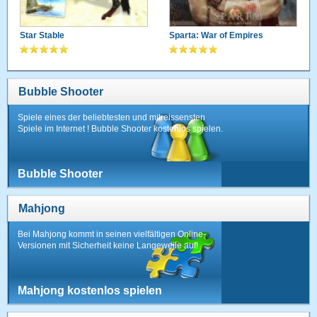
Star Stable
Sparta: War of Empires
Bubble Shooter
Spiele eines der beliebtesten und mitreissensten
Spiele im Internet ! Bubble Shooter kostenlos spielen.
Bubble Shooter
Mahjong
Bei Mahjong kommt in seinen vielfältigen Online-
Versionen mit Sicherheit keine Langeweile auf!
Mahjong kostenlos spielen