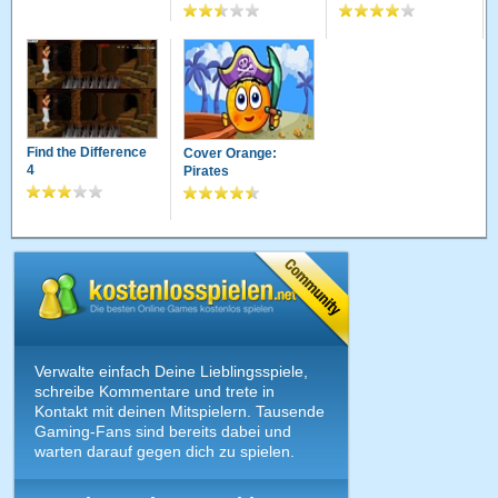
Find the Difference
Cover Orange:
4
Pirates
Verwalte einfach Deine Lieblingsspiele,
schreibe Kommentare und trete in
Kontakt mit deinen Mitspielern. Tausende
Gaming-Fans sind bereits dabei und
warten darauf gegen dich zu spielen.