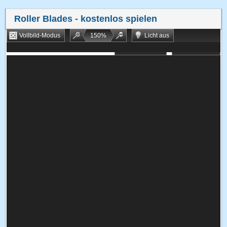
Roller Blades
- kostenlos spielen
Vollbild-Modus
150
%
Licht aus
Bookmarken
Zufallsspiel