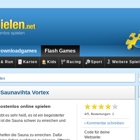
ownloadgames
Flash Games
 & Run
Karten
Kids
Racing
Sport
Weitere Spie
tex
:
Saunavihta Vortex
ostenlos online spielen
4
/
5
, Bewertungen:
1
t es sehr heiß, es ist ein begeisterter
 ist die Sauna schwer zu erreichen und
›
Kommentar schreiben
.
Code für deine
helfen die Sauna zu erreichen. Dafür
Webseite: