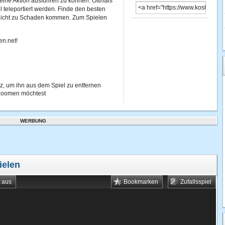
eine Aktion ausführen zu können. Oftmals
teleportiert werden. Finde den besten
nicht zu Schaden kommen. Zum Spielen
en.net!
z, um ihn aus dem Spiel zu entfernen
nzoomen möchtest
WERBUNG
ielen
t aus
Bookmarken
Zufallsspiel