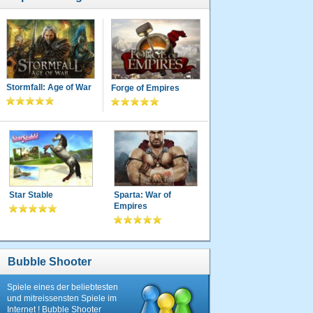
Stormfall: Age of War
Forge of Empires
Star Stable
Sparta: War of
Empires
Bubble Shooter
Spiele eines der beliebtesten
und mitreissensten Spiele im
Internet ! Bubble Shooter