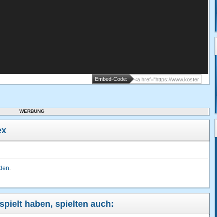
Embed-Code:
WERBUNG
ex
lden
.
spielt haben, spielten auch: