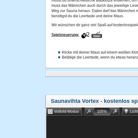
musst du unterschiedliche Bauklötze entfernen, um 
muss das Männchen auch durch das jeweilige Level 
Weg zur Sauna heraus. Dabei darf das Männchen 
benötigst du die Leertaste und deine Maus.
Wir wünschen dir ganz viel Spaß auf kostenlosspiel
Spielsteuerung:
Klicke mit deiner Maus auf einem weißen Klot
Betätige die Leertaste, wenn du etwas hera
Saunavihta Vortex
- kostenlos sp
Vollbild-Modus
105
%
Lich