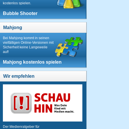
kostenlos spielen.
Bubble Shooter
Mahjong
Bei Mahjong kommt in seinen
vielfältigen Online-Versionen mit
Sicherheit keine Langeweile
auf!
Mahjong kostenlos spielen
Wir empfehlen
Der Medienratgeber für