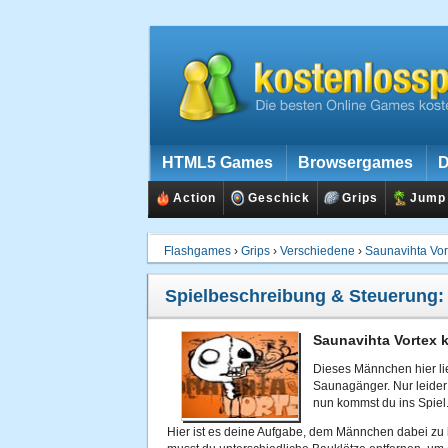
HTML5 Games
Browsergames
D
Action
Geschick
Grips
Jump
Flashgames
›
Grips
›
Verschiedene
›
Saunavihta Vor
Spielbeschreibung & Steuerung
Saunavihta Vortex k
Dieses Männchen hier lieb
Saunagänger. Nur leider
nun kommst du ins Spiel
Hier ist es deine Aufgabe, dem Männchen dabei zu 