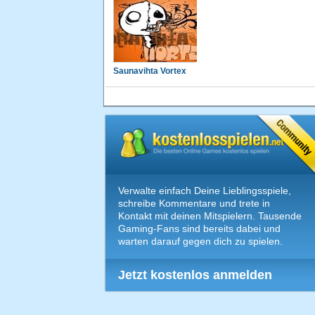
Saunavihta Vortex
Verwalte einfach Deine Lieblingsspiele,
schreibe Kommentare und trete in
Kontakt mit deinen Mitspielern. Tausende
Gaming-Fans sind bereits dabei und
warten darauf gegen dich zu spielen.
Jetzt kostenlos anmelden