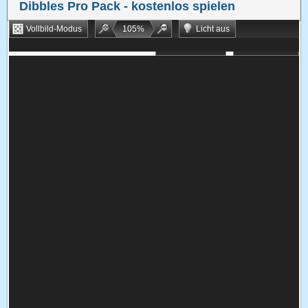
Dibbles Pro Pack
- kostenlos spielen
Vollbild-Modus
105
%
Licht aus
Bookmarken
Zufallsspiel