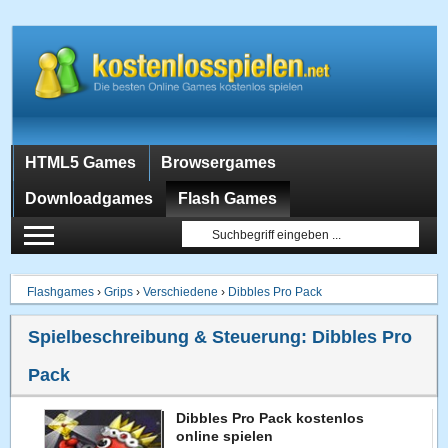
HTML5 Games
Browsergames
Downloadgames
Flash Games
Flashgames
›
Grips
›
Verschiedene
›
Dibbles Pro Pack
Spielbeschreibung & Steuerung:
Dibbles Pro
Pack
Dibbles Pro Pack kostenlos
online spielen