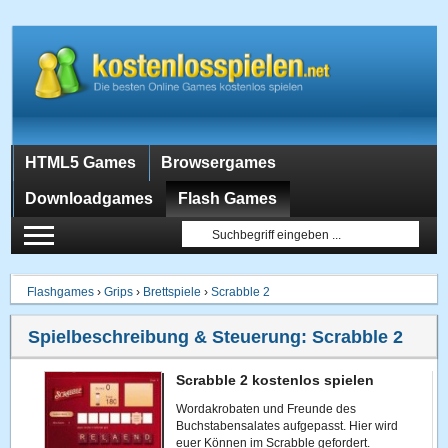
HTML5 Games
Browsergames
Downloadgames
Flash Games
Flashgames
›
Grips
›
Brettspiele
›
Scrabble 2
Spielbeschreibung & Steuerung:
Scrabble 2
Scrabble 2 kostenlos spielen
Wordakrobaten und Freunde des
Buchstabensalates aufgepasst. Hier wird
euer Können im Scrabble gefordert.