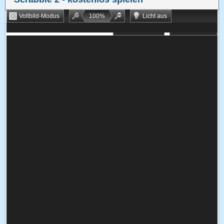
Vollbild-Modus
100
%
Licht aus
Bookmarken
Zufallsspiel