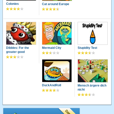
Colonies
Cat around Europe
Dibbles: For the
Mermaid City
Stupidity Test
greater good
DuckAndRoll
Mensch ärgere dich
nicht