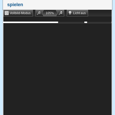
spielen
Vollbild-Modus
105
%
Licht aus
Bookmarken
Zufallsspiel