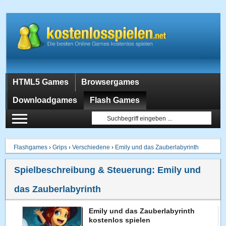
HTML5 Games
Browsergames
Downloadgames
Flash Games
Flashgames
›
Grips
›
Verschiedene
›
Emily und das Zauberlabyrinth
Spielbeschreibung & Steuerung:
Emily und
das Zauberlabyrinth
Emily und das Zauberlabyrinth
kostenlos spielen