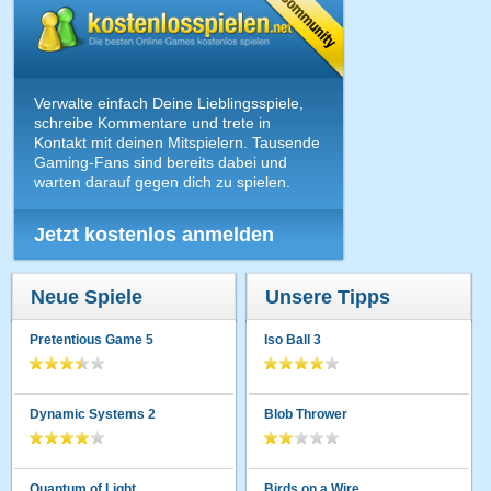
Verwalte einfach Deine Lieblingsspiele,
schreibe Kommentare und trete in
Kontakt mit deinen Mitspielern. Tausende
Gaming-Fans sind bereits dabei und
warten darauf gegen dich zu spielen.
Jetzt kostenlos anmelden
Neue Spiele
Unsere Tipps
Pretentious Game 5
Iso Ball 3
Dynamic Systems 2
Blob Thrower
Quantum of Light
Birds on a Wire