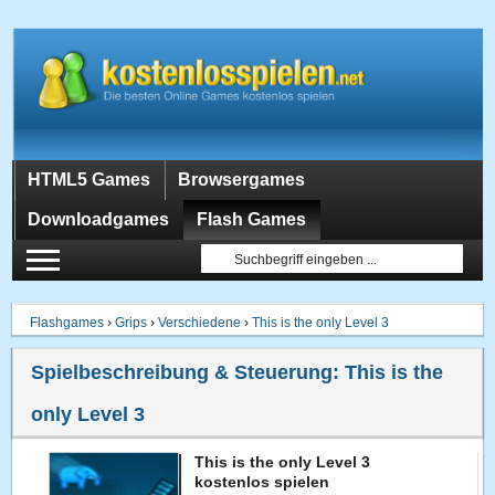
HTML5 Games
Browsergames
Downloadgames
Flash Games
Flashgames
›
Grips
›
Verschiedene
›
This is the only Level 3
Spielbeschreibung & Steuerung:
This is the
only Level 3
This is the only Level 3
kostenlos spielen