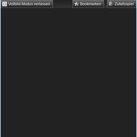
Vollbild-Modus verlassen
Bookmarken
Zufallsspiel
HTML5 Games
Browsergames
Downloadgames
Flash Games
Flashgames
›
Action
›
Verschiedene
›
Penguin Heroes
Spielbeschreibung & Steuerung:
Penguin
Heroes
Penguin Heroes kostenlos
spielen