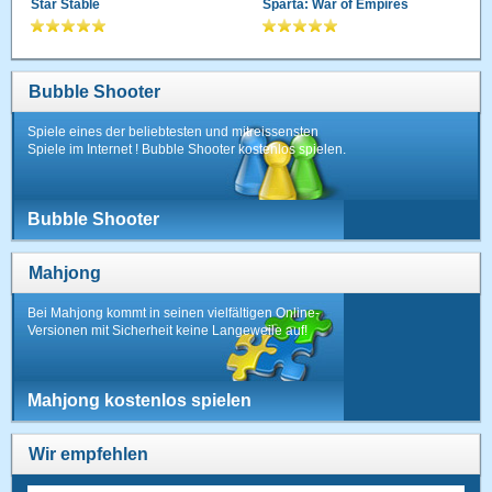
Star Stable
Sparta: War of Empires
Bubble Shooter
Spiele eines der beliebtesten und mitreissensten
Spiele im Internet ! Bubble Shooter kostenlos spielen.
Bubble Shooter
Mahjong
Bei Mahjong kommt in seinen vielfältigen Online-
Versionen mit Sicherheit keine Langeweile auf!
Mahjong kostenlos spielen
Wir empfehlen