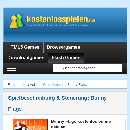
HTML5 Games
Browsergames
Downloadgames
Flash Games
Flashgames
›
Action
›
Verschiedene
›
Bunny Flags
Spielbeschreibung & Steuerung:
Bunny
Flags
Bunny Flags kostenlos online
spielen