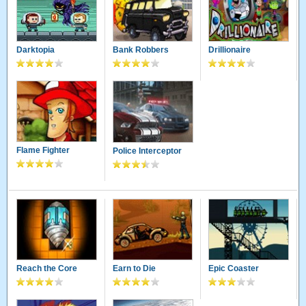
Darktopia
Bank Robbers
Drillionaire
Flame Fighter
Police Interceptor
Reach the Core
Earn to Die
Epic Coaster