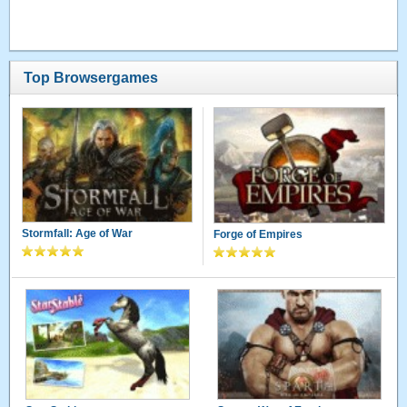
Top Browsergames
Stormfall: Age of War
Forge of Empires