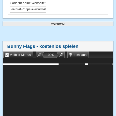
Code für deine Webseite:
WERBUNG
Bunny Flags
- kostenlos spielen
Vollbild-Modus
100
%
Licht aus
Bookmarken
Zufallsspiel