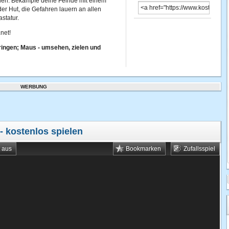
inden. Bekämpfe deine Feinde mit einem
der Hut, die Gefahren lauern an allen
statur.
net!
ingen; Maus - umsehen, zielen und
WERBUNG
- kostenlos spielen
t aus
Bookmarken
Zufallsspiel