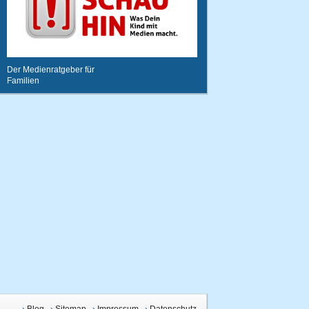
Der Medienratgeber für
Familien
›
Blog
›
Sitemap
›
Impressum
›
Datenschutz