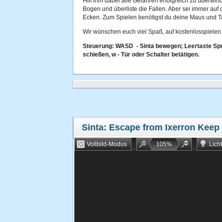
Hilf ihm dabei alle Gefahren erfolgreich zu überw
Bogen und überliste die Fallen. Aber sei immer auf 
Ecken. Zum Spielen benötigst du deine Maus und Ta
Wir wünschen euch viel Spaß, auf kostenlosspielen.
Steuerung: WASD - Sinta bewegen; Leertaste Spr
schießen, w - Tür oder Schalter betätigen.
Sinta: Escape from Ixerron Keep
Vollbild-Modus
105
%
Lich