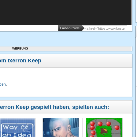
Embed-Code:
WERBUNG
om Ixerron Keep
lden
.
xerron Keep gespielt haben, spielten auch: