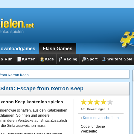
ownloadgames
Flash Games
 & Run
Karten
Kids
Racing
Sport
Weitere Spie
 from Ixerron Keep
:
Sinta: Escape from Ixerron Keep
Ixerron Keep kostenlos spielen
4
/
5
, Bewertungen:
1
 irgendwie schaffen, aus den Katakomben
Schlangen, Spinnen und andere
›
Kommentar schreiben
 in deren Verstecke auf Sinta. Zusätzlich
n, die Sinta ausweichen muss.
Code für deine
Webseite: