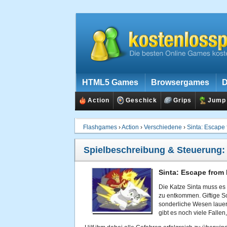
HTML5 Games
Browsergames
D
Action
Geschick
Grips
Jump
Flashgames
›
Action
›
Verschiedene
›
Sinta: Escape
Spielbeschreibung & Steuerung
Sinta: Escape from 
Die Katze Sinta muss es
zu entkommen. Giftige 
sonderliche Wesen lauern
gibt es noch viele Falle