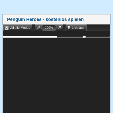
Penguin Heroes
- kostenlos spielen
Vollbild-Modus
100
%
Licht aus
Bookmarken
Zufallsspiel