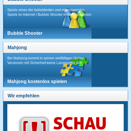
Spiele eines der beliebtesten und mitreissensten
Spiele im Internet ! Bubble Shooter kostenlos spielen.
Bubble Shooter
Mahjong
Bei Mahjong kommt in seinen vielfältigen Online-
Versionen mit Sicherheit keine Langeweile auf!
Mahjong kostenlos spielen
Wir empfehlen