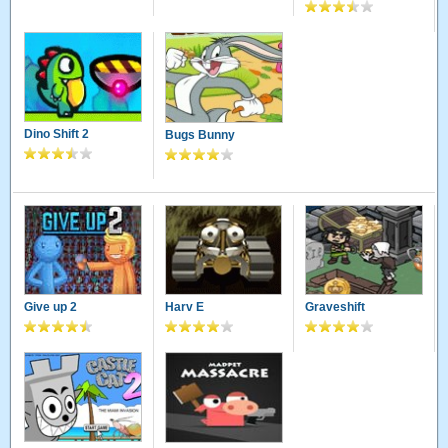
Dino Shift 2
Bugs Bunny
Give up 2
Harv E
Graveshift