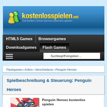
HTML5 Games
Browsergames
Downloadgames
Flash Games
Flashgames
›
Action
›
Verschiedene
›
Penguin Heroes
Spielbeschreibung & Steuerung:
Penguin
Heroes
Penguin Heroes kostenlos
spielen