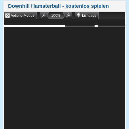
Downhill Hamsterball
- kostenlos spielen
Vollbild-Modus
100
%
Licht aus
Bookmarken
Zufallsspiel