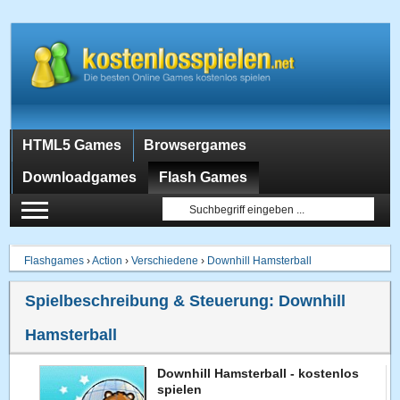
HTML5 Games
Browsergames
Downloadgames
Flash Games
Flashgames
›
Action
›
Verschiedene
›
Downhill Hamsterball
Spielbeschreibung & Steuerung:
Downhill
Hamsterball
Downhill Hamsterball - kostenlos
spielen