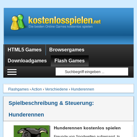
HTML5 Games
Browsergames
Downloadgames
Flash Games
Flashgames
›
Action
›
Verschiedene
›
Hunderennen
Spielbeschreibung & Steuerung:
Hunderennen
Hunderennen kostenlos spielen
Freunde von Sportwetten aufgepasst. In