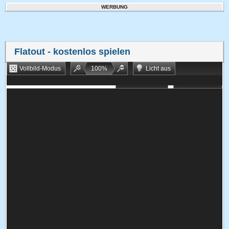
WERBUNG
Flatout
- kostenlos spielen
Vollbild-Modus
100
%
Licht aus
Bookmarken
Zufallsspiel