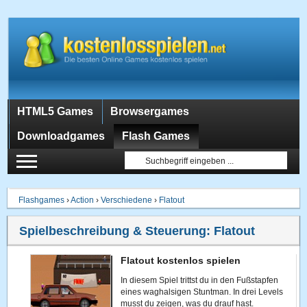
HTML5 Games
Browsergames
Downloadgames
Flash Games
Flashgames
›
Action
›
Verschiedene
›
Flatout
Spielbeschreibung & Steuerung:
Flatout
Flatout kostenlos spielen
In diesem Spiel trittst du in den Fußstapfen
eines waghalsigen Stuntman. In drei Levels
musst du zeigen, was du drauf hast.