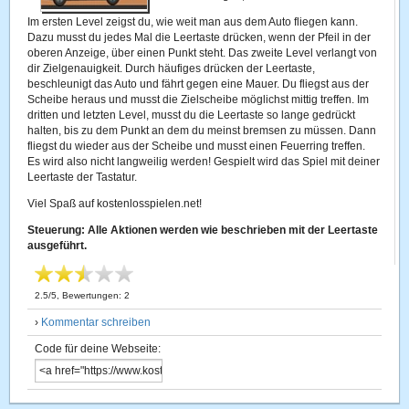
Im ersten Level zeigst du, wie weit man aus dem Auto fliegen kann.
Dazu musst du jedes Mal die Leertaste drücken, wenn der Pfeil in der
oberen Anzeige, über einen Punkt steht. Das zweite Level verlangt von
dir Zielgenauigkeit. Durch häufiges drücken der Leertaste,
beschleunigt das Auto und fährt gegen eine Mauer. Du fliegst aus der
Scheibe heraus und musst die Zielscheibe möglichst mittig treffen. Im
dritten und letzten Level, musst du die Leertaste so lange gedrückt
halten, bis zu dem Punkt an dem du meinst bremsen zu müssen. Dann
fliegst du wieder aus der Scheibe und musst einen Feuerring treffen.
Es wird also nicht langweilig werden! Gespielt wird das Spiel mit deiner
Leertaste der Tastatur.
Viel Spaß auf kostenlosspielen.net!
Steuerung: Alle Aktionen werden wie beschrieben mit der Leertaste
ausgeführt.
2.5
/
5
, Bewertungen:
2
›
Kommentar schreiben
Code für deine Webseite: