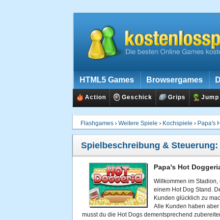
HTML5 Games
Browsergames
D
Action
Geschick
Grips
Jump
Flashgames
›
Weitere Spiele
›
Kochspiele
›
Papa's 
Spielbeschreibung & Steuerung
Papa's Hot Doggeri
Willkommen im Stadion,
einem Hot Dog Stand. Dei
Kunden glücklich zu mac
Alle Kunden haben aber 
musst du die Hot Dogs dementsprechend zubereiten