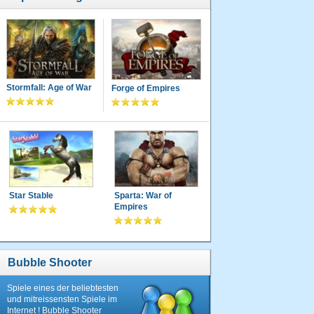
Stormfall: Age of War
Forge of Empires
Star Stable
Sparta: War of
Empires
Bubble Shooter
Spiele eines der beliebtesten
und mitreissensten Spiele im
Internet ! Bubble Shooter