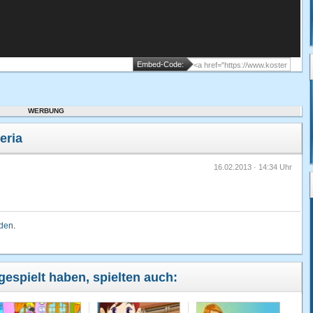
Embed-Code:
WERBUNG
eria
16.02.2013 · 14:34 Uhr
lden
.
gespielt haben, spielten auch: