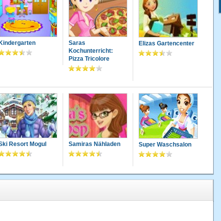
Kindergarten
Saras
Elizas Gartencenter
Kochunterricht:
Pizza Tricolore
Ski Resort Mogul
Samiras Nähladen
Super Waschsalon