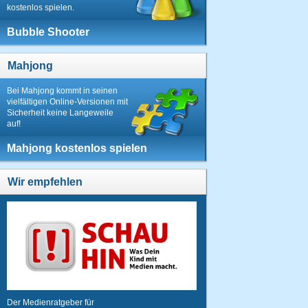
kostenlos spielen.
Bubble Shooter
Mahjong
Bei Mahjong kommt in seinen
vielfältigen Online-Versionen mit
Sicherheit keine Langeweile
auf!
Mahjong kostenlos spielen
Wir empfehlen
Der Medienratgeber für