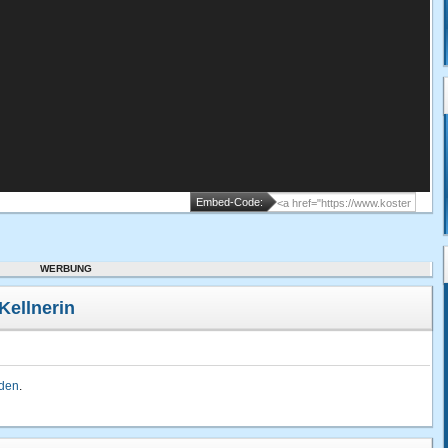
Embed-Code:
WERBUNG
Kellnerin
lden
.