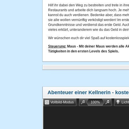
Hilf ihr dabei den Weg zu bestreiten und trete in ih
Restaurants und arbeite dich langsam hoch. Je meh
kannst du auch verdienen. Bedenke aber, dass me
sie alle wollen vernünftig verköstigt werden! Im erst
Grundkenntnisse und verdienst das erste Geld. Auc
vieles erklärt, unteranderem wie du das Geld in dei
Wir wünschen euch dir viel Spaß auf kostenlosspiel
Steuerung:
Maus - Mit deiner Maus werden alle Ak
Tätigkeiten in den ersten Levels des Spiels.
Abenteuer einer Kellnerin
- koste
Vollbild-Modus
100
%
Lich