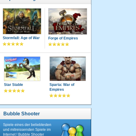
Stormfall: Age of War
Forge of Empires
Star Stable
Sparta: War of
Empires
Bubble Shooter
Spiele eines der beliebtesten
und mitreissensten Spiele im
Internet ! Bubble Shooter