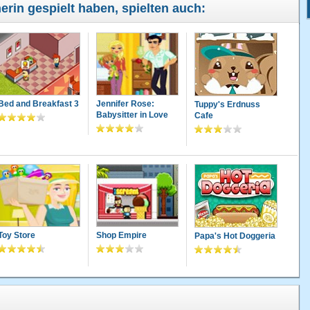
nerin gespielt haben, spielten auch:
Bed and Breakfast 3
Jennifer Rose:
Tuppy's Erdnuss
Babysitter in Love
Cafe
Toy Store
Shop Empire
Papa's Hot Doggeria