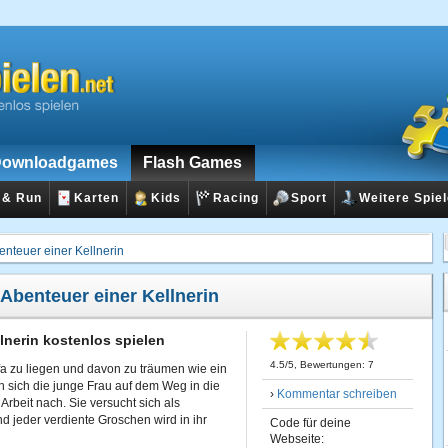
ownloadgames
Flash Games
 & Run
Karten
Kids
Racing
Sport
Weitere Spie
enteuer einer Kellnerin
Abenteuer einer Kellnerin
lnerin kostenlos spielen
4.5
/
5
, Bewertungen:
7
fa zu liegen und davon zu träumen wie ein
sich die junge Frau auf dem Weg in die
›
Kommentar schreiben
Arbeit nach. Sie versucht sich als
d jeder verdiente Groschen wird in ihr
Code für deine
Webseite: