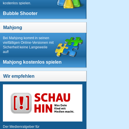
kostenlos spielen.
Bubble Shooter
Mahjong
Bei Mahjong kommt in seinen
vielfältigen Online-Versionen mit
Sicherheit keine Langeweile
auf!
Mahjong kostenlos spielen
Wir empfehlen
Der Medienratgeber für