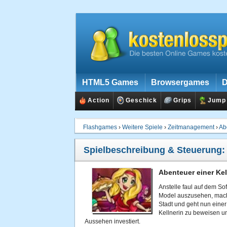
HTML5 Games
Browsergames
D
Action
Geschick
Grips
Jump
Flashgames
›
Weitere Spiele
›
Zeitmanagement
›
Ab
Spielbeschreibung & Steuerung:
Abenteuer einer Kel
Anstelle faul auf dem So
Model auszusehen, mach 
Stadt und geht nun einer 
Kellnerin zu beweisen un
Aussehen investiert.