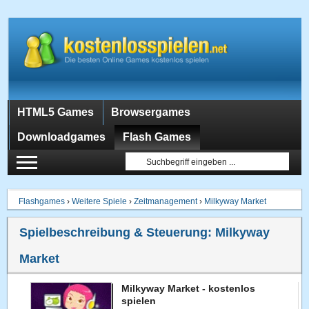
HTML5 Games
Browsergames
Downloadgames
Flash Games
Flashgames
›
Weitere Spiele
›
Zeitmanagement
›
Milkyway Market
Spielbeschreibung & Steuerung:
Milkyway
Market
Milkyway Market - kostenlos
spielen