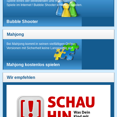
Spiele eines der beliebtesten und mitreissensten
Spiele im Internet ! Bubble Shooter kostenlos spielen.
Bubble Shooter
Mahjong
Bei Mahjong kommt in seinen vielfältigen Online-
Versionen mit Sicherheit keine Langeweile auf!
Mahjong kostenlos spielen
Wir empfehlen