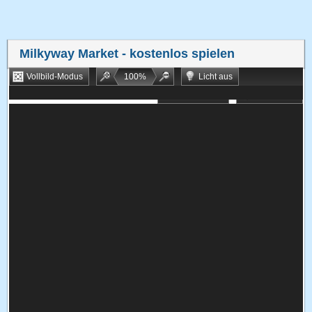
Milkyway Market
- kostenlos spielen
Vollbild-Modus
100
%
Licht aus
Bookmarken
Zufallsspiel